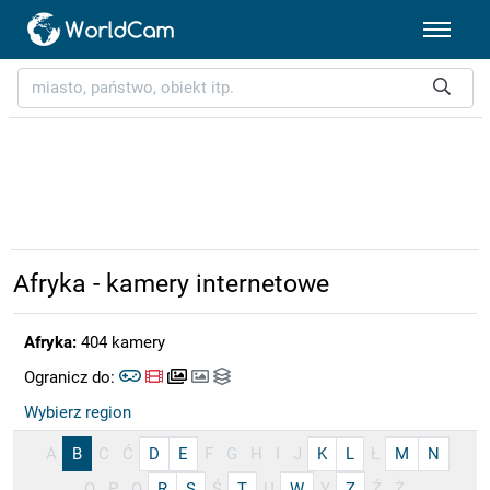
Afryka - kamery internetowe
Afryka:
404 kamery
Ogranicz do:
Wybierz region
A
B
C
Ć
D
E
F
G
H
I
J
K
L
Ł
M
N
O
P
Q
R
S
Ś
T
U
W
Y
Z
Ź
Ż