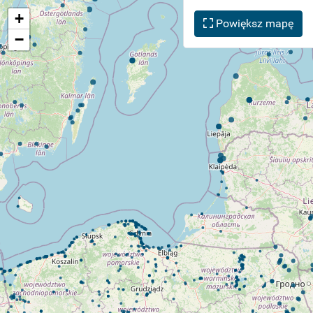
+
Powiększ mapę
−