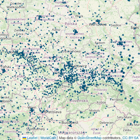
Leaflet
|
WorldCam
| Map data ©
OpenStreetMap
contributors,
CC-BY-SA