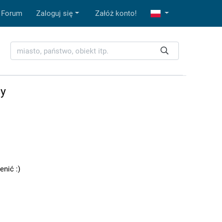
Forum
Zaloguj się
Załóż konto!
cy
enić :)