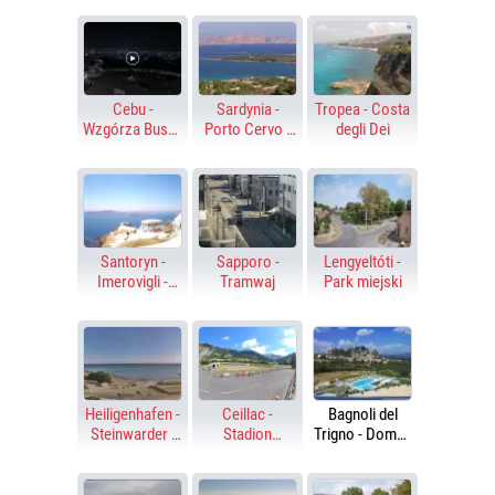
Cebu -
Sardynia -
Tropea - Costa
Wzgórza Busay
Porto Cervo -
degli Dei
- TOPS Cebu
Liscia di Vacca
Santoryn -
Sapporo -
Lengyeltóti -
Imerovigli -
Tramwaj
Park miejski
Altana - Skaros
Heiligenhafen -
Ceillac -
Bagnoli del
Steinwarder -
Stadion
Trigno - Domus
Morze
biathlonowy
Hotel Resort &
Bałtyckie
Spa