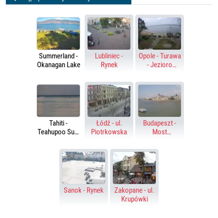
Summerland -
Lubliniec -
Opole - Turawa
Okanagan Lake
Rynek
- Jezioro
Turawskie
Tahiti -
Łódź - ul.
Budapeszt -
Teahupoo Surf
Piotrkowska
Most
Point
Széchenyi'ego,
Parlament
Sanok - Rynek
Zakopane - ul.
Krupówki