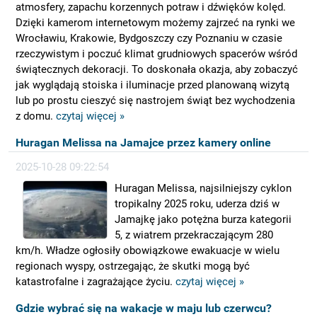
atmosfery, zapachu korzennych potraw i dźwięków kolęd.
Dzięki kamerom internetowym możemy zajrzeć na rynki we
Wrocławiu, Krakowie, Bydgoszczy czy Poznaniu w czasie
rzeczywistym i poczuć klimat grudniowych spacerów wśród
świątecznych dekoracji. To doskonała okazja, aby zobaczyć
jak wyglądają stoiska i iluminacje przed planowaną wizytą
lub po prostu cieszyć się nastrojem świąt bez wychodzenia
z domu.
czytaj więcej »
Huragan Melissa na Jamajce przez kamery online
2025-10-28 09:22:54
Huragan Melissa, najsilniejszy cyklon
tropikalny 2025 roku, uderza dziś w
Jamajkę jako potężna burza kategorii
5, z wiatrem przekraczającym 280
km/h. Władze ogłosiły obowiązkowe ewakuacje w wielu
regionach wyspy, ostrzegając, że skutki mogą być
katastrofalne i zagrażające życiu.
czytaj więcej »
Gdzie wybrać się na wakacje w maju lub czerwcu?