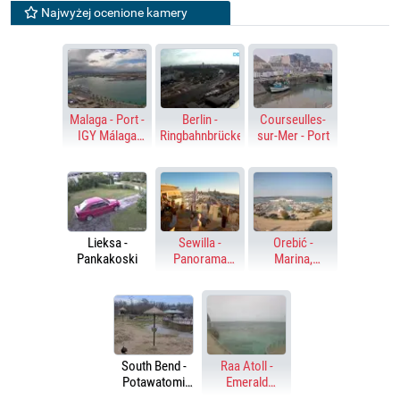
Najwyżej ocenione kamery
Malaga - Port -
Berlin -
Courseulles-
IGY Málaga
Ringbahnbrücke
sur-Mer - Port
Marina
Lieksa -
Sewilla -
Orebić -
Pankakoski
Panorama
Marina,
miasta
przeprawa
promowa
South Bend -
Raa Atoll -
Potawatomi
Emerald
Zoo - Żyrafy
Faarufushi