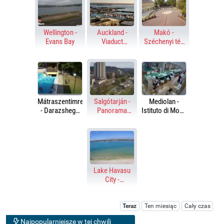
Wellington -
Auckland -
Makó -
Evans Bay
Viaduct
Széchenyi tér,
Harbour &
Hagymatikum
Harbour Bridge
Mátraszentimre
Salgótarján -
Mediolan -
- Darazshegyi
Panorama
Istituto di Moda
Pension and
miasta
Burgo
Chalet
Lake Havasu
City -
Thompson Bay
Teraz
Ten miesiąc
Cały czas
Najpopularniejsze w tej chwili