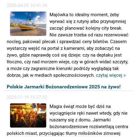
2026-04-29 10:41:34
Majówka to idealny moment, żeby
wyrwać się z rutyny albo przynajmniej
zacząć planować kolejny city break.
Nie zawsze trzeba od razu rezerwować
nocleg, pakować plecak i sprawdzać ceny biletów. Czasem
wystarczy wejść na portal z kamerami, aby zobaczyć na
żywo, gdzie naprawdę coś się dzieje: czy na deptaku jest
tłoczno, czy nad morzem wieje, czy w górach widać szczyty,
a może czy zagraniczne kierunki podróży wyglądają tak
dobrze, jak w mediach społecznościowych.
czytaj więcej »
Polskie Jarmarki Bożonarodzeniowe 2025 na żywo!
2025-11-19 15:27:32
Magia świąt może być dziś na
wyciągnięcie ręki nawet wtedy, gdy nie
ruszamy się z domu. Jarmarki
bożonarodzeniowe rozświetlają centra
polskich miast, przyciągając tłumy miłośników zimowej