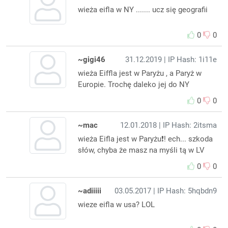
wieża eifla w NY ....... ucz się geografii
0
0
~gigi46
31.12.2019
| IP Hash: 1i11e
wieża Eiffla jest w Paryżu , a Paryż w
Europie. Trochę daleko jej do NY
0
0
~mac
12.01.2018
| IP Hash: 2itsma
wieża Eifla jest w Paryżu❗️! ech... szkoda
słów, chyba że masz na myśli tą w LV
0
0
~adiiiii
03.05.2017
| IP Hash: 5hqbdn9
wieze eifla w usa? LOL