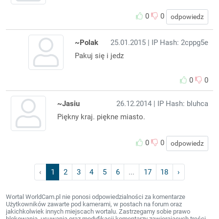
0
0
odpowiedz
~Polak
25.01.2015
| IP Hash: 2cppg5e
Pakuj się i jedz
0
0
~Jasiu
26.12.2014
| IP Hash: bluhca
Piękny kraj. piękne miasto.
0
0
odpowiedz
‹
1
2
3
4
5
6
...
17
18
›
Wortal WorldCam.pl nie ponosi odpowiedzialności za komentarze
Użytkowników zawarte pod kamerami, w postach na forum oraz
jakichkolwiek innych miejscach wortalu. Zastrzegamy sobie prawo
blokowania, usuwania oraz modyfikacji komentarzy zawierających treści