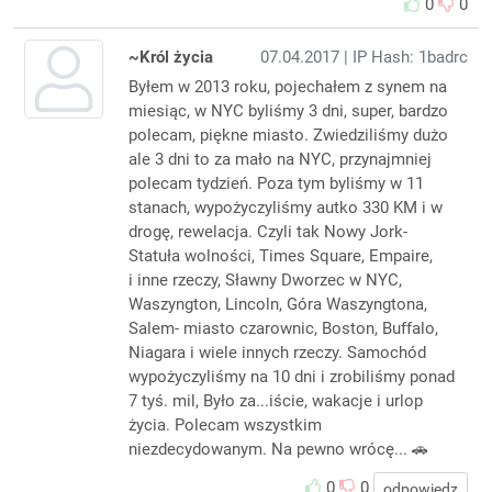
0
0
~Król życia
07.04.2017
| IP Hash: 1badrc
Byłem w 2013 roku, pojechałem z synem na
miesiąc, w NYC byliśmy 3 dni, super, bardzo
polecam, piękne miasto. Zwiedziliśmy dużo
ale 3 dni to za mało na NYC, przynajmniej
polecam tydzień. Poza tym byliśmy w 11
stanach, wypożyczyliśmy autko 330 KM i w
drogę, rewelacja. Czyli tak Nowy Jork-
Statuła wolności, Times Square, Empaire,
i inne rzeczy, Sławny Dworzec w NYC,
Waszyngton, Lincoln, Góra Waszyngtona,
Salem- miasto czarownic, Boston, Buffalo,
Niagara i wiele innych rzeczy. Samochód
wypożyczyliśmy na 10 dni i zrobiliśmy ponad
7 tyś. mil, Było za...iście, wakacje i urlop
życia. Polecam wszystkim
niezdecydowanym. Na pewno wrócę... 🚗
0
0
odpowiedz