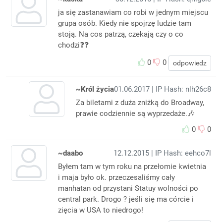
ja się zastanawiam co robi w jednym miejscu
grupa osób. Kiedy nie spojrzę ludzie tam
stoją. Na cos patrzą, czekają czy o co
chodzi❓️❓️
0
0
odpowiedz
~Król życia
01.06.2017
| IP Hash: nlh26c8
Za biletami z duża zniżką do Broadway,
prawie codziennie są wyprzedaże.🎶
0
0
~daabo
12.12.2015
| IP Hash: eehco7l
Byłem tam w tym roku na przełomie kwietnia
i maja było ok. przeczesaliśmy cały
manhatan od przystani Statuy wolności po
central park. Drogo ? jeśli się ma córcie i
zięcia w USA to niedrogo!