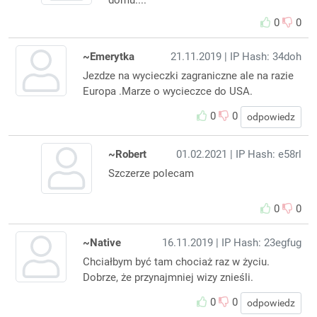
0
0
~Emerytka
21.11.2019
| IP Hash: 34doh
Jezdze na wycieczki zagraniczne ale na razie
Europa .Marze o wycieczce do USA.
0
0
odpowiedz
~Robert
01.02.2021
| IP Hash: e58rl
Szczerze polecam
0
0
~Native
16.11.2019
| IP Hash: 23egfug
Chciałbym być tam chociaż raz w życiu.
Dobrze, że przynajmniej wizy znieśli.
0
0
odpowiedz