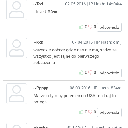
~Tori
02.05.2016
| IP Hash: 14q04t4
I love USA❤️
0
0
odpowiedz
~kkk
07.04.2016
| IP Hash: qmij
wszedzie dobrze gdzie nas nie ma, sadze ze
wszystko jest fajne do pierwszego
zobaczenia
0
0
odpowiedz
~Ppppp
08.03.2016
| IP Hash: 834rq
Marze o tym by polecieć do USA ten kraj to
potęga
0
0
odpowiedz
~kaska
30.12.2015
| IP Hash: qhlg6le