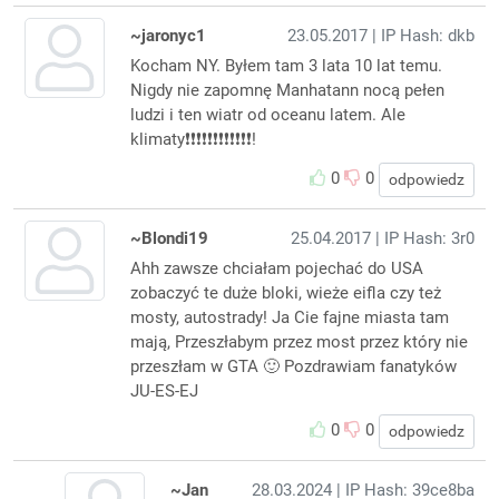
~jaronyc1
23.05.2017
| IP Hash: dkb
Kocham NY. Byłem tam 3 lata 10 lat temu.
Nigdy nie zapomnę Manhatann nocą pełen
ludzi i ten wiatr od oceanu latem. Ale
klimaty❗️❗️❗️❗️❗️❗️❗️❗️❗️❗️❗️❗️!
0
0
odpowiedz
~Blondi19
25.04.2017
| IP Hash: 3r0
Ahh zawsze chciałam pojechać do USA
zobaczyć te duże bloki, wieże eifla czy też
mosty, autostrady! Ja Cie fajne miasta tam
mają, Przeszłabym przez most przez który nie
przeszłam w GTA 🙂 Pozdrawiam fanatyków
JU-ES-EJ
0
0
odpowiedz
~Jan
28.03.2024
| IP Hash: 39ce8ba