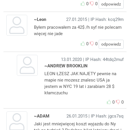
0
0
odpowiedz
~Leon
27.01.2015
| IP Hash: kcq29m
Byłem pracowałem za 42$ /h syf nie polecam
więcej nie jade
0
0
odpowiedz
13.01.2020
| IP Hash: 44tdq2muf
~ANDREW BROOKLIN
LEON ŁZESZ JAK NAJETY pewnie na
mapie nie mozesz znalesc USA ja
jestem w NYC 19 lat i zarabiam 28 $
kłamczuchu
0
0
~ADAM
26.01.2015
| IP Hash: jgcs7sq
Jaki jest mniejwięcej koszt wyjazdu do Ny