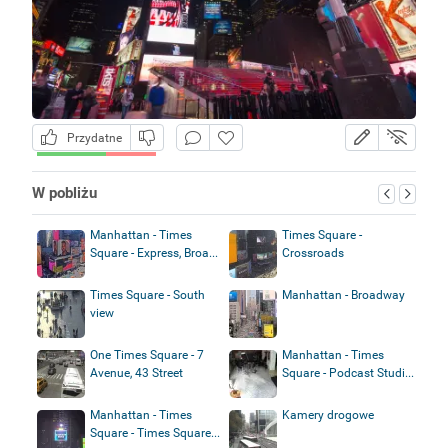
Przydatne
W pobliżu
Manhattan - Times
Times Square -
Square - Express, Broa...
Crossroads
Times Square - South
Manhattan - Broadway
view
One Times Square - 7
Manhattan - Times
Avenue, 43 Street
Square - Podcast Studi...
Manhattan - Times
Kamery drogowe
Square - Times Square...