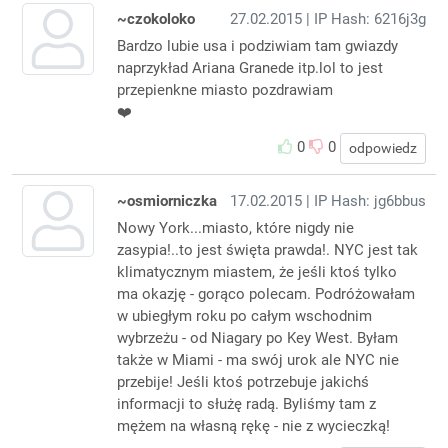
~czokoloko
27.02.2015
| IP Hash: 6216j3g
Bardzo lubie usa i podziwiam tam gwiazdy
naprzykład Ariana Granede itp.lol to jest
przepienkne miasto pozdrawiam
❤️
0
0
odpowiedz
~osmiorniczka
17.02.2015
| IP Hash: jg6bbus
Nowy York...miasto, które nigdy nie
zasypia!..to jest święta prawda!. NYC jest tak
klimatycznym miastem, że jeśli ktoś tylko
ma okazję - gorąco polecam. Podróżowałam
w ubiegłym roku po całym wschodnim
wybrzeżu - od Niagary po Key West. Byłam
także w Miami - ma swój urok ale NYC nie
przebije! Jeśli ktoś potrzebuje jakichś
informacji to służę radą. Byliśmy tam z
mężem na własną rękę - nie z wycieczką!