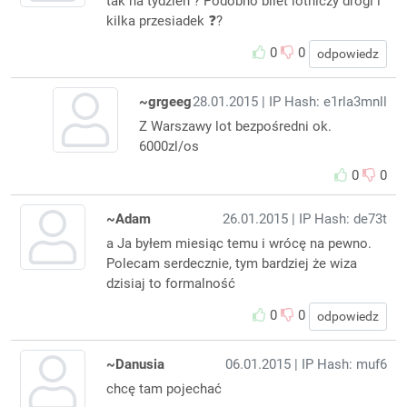
tak na tydzień ? Podobno bilet lotniczy drogi i
kilka przesiadek ❓️?
0
0
odpowiedz
~grgeeg
28.01.2015
| IP Hash: e1rla3mnll
Z Warszawy lot bezpośredni ok.
6000zl/os
0
0
~Adam
26.01.2015
| IP Hash: de73t
a Ja byłem miesiąc temu i wrócę na pewno.
Polecam serdecznie, tym bardziej że wiza
dzisiaj to formalność
0
0
odpowiedz
~Danusia
06.01.2015
| IP Hash: muf6
chcę tam pojechać