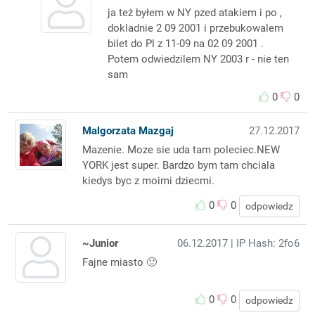
ja też byłem w NY pzed atakiem i po ,
dokladnie 2 09 2001 i przebukowalem
bilet do Pl z 11-09 na 02 09 2001 .
Potem odwiedzilem NY 2003 r - nie ten
sam
0
0
Malgorzata Mazgaj
27.12.2017
Mazenie. Moze sie uda tam poleciec.NEW
YORK jest super. Bardzo bym tam chciala
kiedys byc z moimi dziecmi.
0
0
odpowiedz
~Junior
06.12.2017
| IP Hash: 2fo6
Fajne miasto 🙂
0
0
odpowiedz