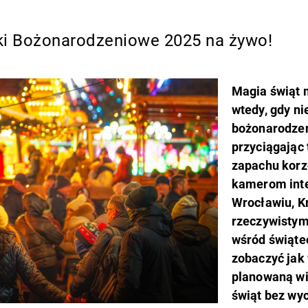
ki Bożonarodzeniowe 2025 na żywo!
Magia świąt 
wtedy, gdy n
bożonarodzen
przyciągając
zapachu korz
kamerom int
Wrocławiu, K
rzeczywistym
wśród świąte
zobaczyć jak 
planowaną wiz
świąt bez wy