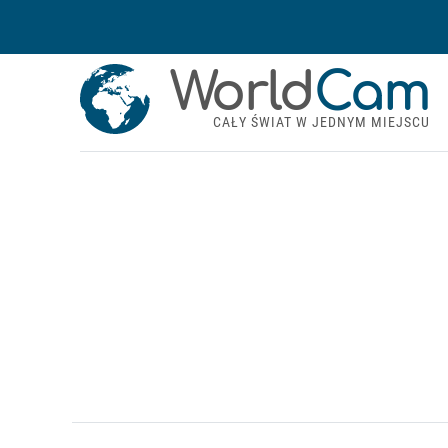
World
Cam
CAŁY ŚWIAT W JEDNYM MIEJSCU