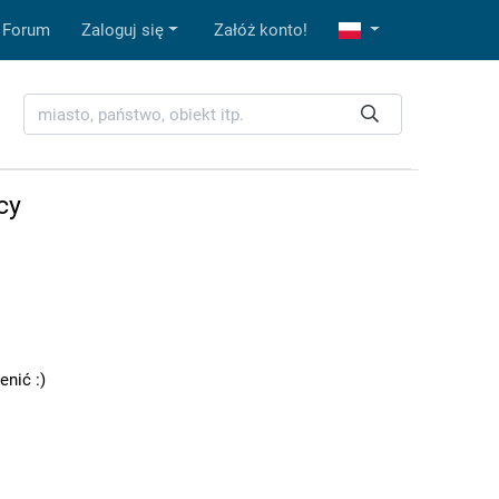
Forum
Zaloguj się
Załóż konto!
cy
enić :)