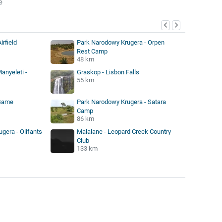
e
irfield
Park Narodowy Krugera - Orpen
Rest Camp
48 km
anyeleti -
Graskop - Lisbon Falls
55 km
Game
Park Narodowy Krugera - Satara
Camp
86 km
gera - Olifants
Malalane - Leopard Creek Country
Club
133 km