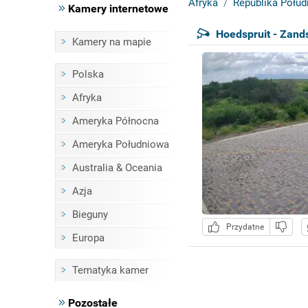
Afryka
Republika Połud
Kamery internetowe
Hoedspruit - Zand
Kamery na mapie
Polska
Afryka
Ameryka Północna
Ameryka Południowa
Australia & Oceania
Azja
Bieguny
Przydatne
Europa
Tematyka kamer
Pozostałe