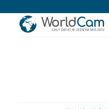
World
Cam
CAŁY ŚWIAT W JEDNYM MIEJSCU