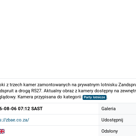
ki z trzech kamer zamontowanych na prywatnym lotnisku Zandspru
spruit a drogą R527. Aktualny obraz z kamery dostępny na zewnętrz
lądowy. Kamera przypisana do kategorii
.
Porty lotnicze
6-08-06 07:12 SAST
Galeria
s://zbae.co.za/
Udostępnij
Odsłony