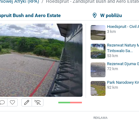
niowej Afryki (RPA)
Hoedspruit - Zandspruit Bush and Aero Estat
spruit Bush and Aero Estate
W pobliżu
Hoedspruit - Civil A
3 km
Rezerwat Natury M
Tintswalo Sa...
53 km
Rezerwat Djuma 
72 km
Park Narodowy Kru
92 km
REKLAMA