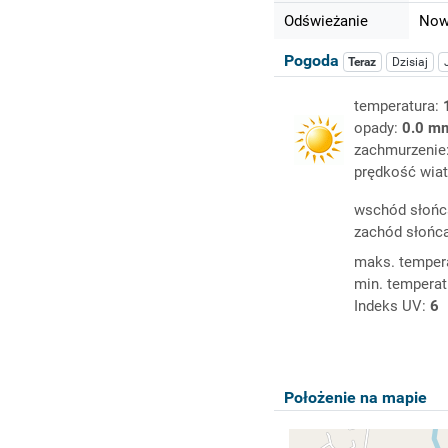
Odświeżanie
Nowy
Pogoda
Teraz
Dzisiaj
temperatura:
opady:
0.0 m
zachmurzenie
prędkość wiat
wschód słońc
zachód słońc
maks. temper
min. temperat
Indeks UV:
6
Położenie na mapie