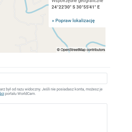
Współrzędne geograficzne
24°22'30" S 30°55'41" E
» Popraw lokalizację
z był od razu widoczny. Jeśli nie posiadasz konta, możesz je
ści
portalu WorldCam.