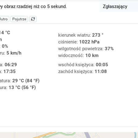
 obraz rzadziej niż co 5 sekund.
Zgłaszający
Jutro
Pojutrze
14 °C
kierunek wiatru:
273 °
m
ciśnienie:
1022 hPa
:
0%
wilgotność powietrza:
37%
ru:
5 km/h
widoczność:
10 km
a:
06:29
wschód księżyca:
00:05
a:
17:35
zachód księżyca:
11:08
atura:
29 °C (84 °F)
ura:
13 °C (56 °F)