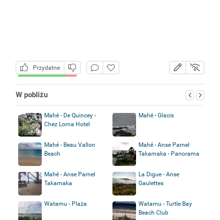
Przydatne
W pobliżu
Mahé - De Quincey -
Mahé - Glacis
Chez Lorna Hotel
Mahé - Beau Vallon
Mahé - Anse Parnel
Beach
Takamaka - Panorama
Mahé - Anse Parnel
La Digue - Anse
Takamaka
Gaulettes
Watamu - Plaża
Watamu - Turtle Bay
Beach Club