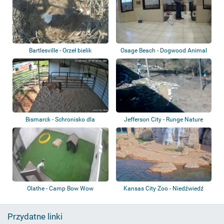
Bartlesville - Orzeł bielik
Osage Beach - Dogwood Animal
Shelter
Bismarck - Schronisko dla
Jefferson City - Runge Nature
zwierząt
Center
Olathe - Camp Bow Wow
Kansas City Zoo - Niedźwiedź
polarny
Przydatne linki