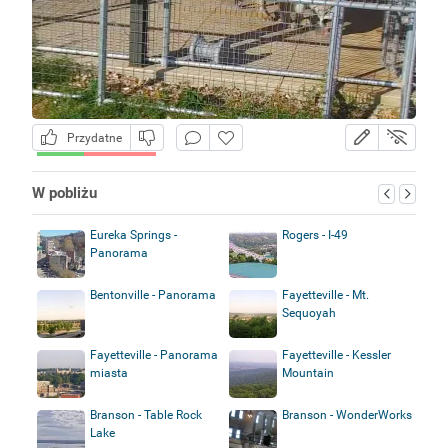
Przydatne
W pobliżu
Eureka Springs -
Rogers - I-49
Panorama
Bentonville - Panorama
Fayetteville - Mt.
Sequoyah
Fayetteville - Panorama
Fayetteville - Kessler
miasta
Mountain
Branson - Table Rock
Branson - WonderWorks
Lake