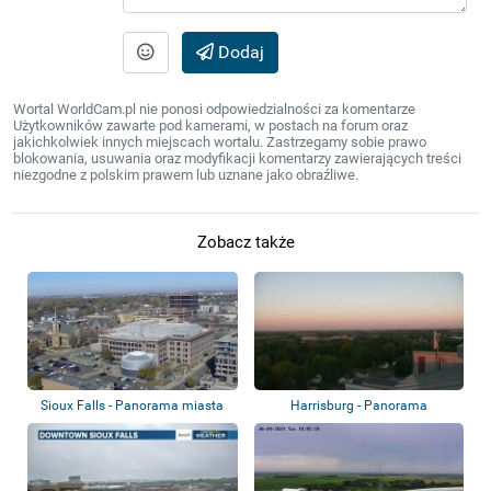
Dodaj
Wortal WorldCam.pl nie ponosi odpowiedzialności za komentarze
Użytkowników zawarte pod kamerami, w postach na forum oraz
jakichkolwiek innych miejscach wortalu. Zastrzegamy sobie prawo
blokowania, usuwania oraz modyfikacji komentarzy zawierających treści
niezgodne z polskim prawem lub uznane jako obraźliwe.
Zobacz także
Sioux Falls - Panorama miasta
Harrisburg - Panorama