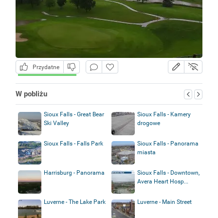
Przydatne
W pobliżu
Sioux Falls - Great Bear
Sioux Falls - Kamery
Ski Valley
drogowe
Sioux Falls - Falls Park
Sioux Falls - Panorama
miasta
Harrisburg - Panorama
Sioux Falls - Downtown,
Avera Heart Hosp...
Luverne - The Lake Park
Luverne - Main Street