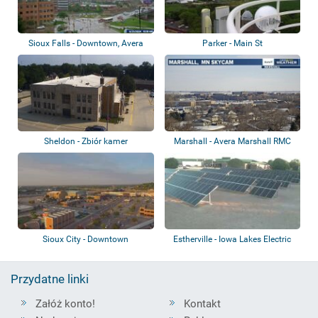
Sioux Falls - Downtown, Avera
Parker - Main St
Heart Hosp...
Sheldon - Zbiór kamer
Marshall - Avera Marshall RMC
Sioux City - Downtown
Estherville - Iowa Lakes Electric
Co-Op
Przydatne linki
Załóż konto!
Kontakt