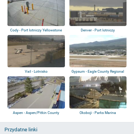
Cody - Port lotniczy Yellowstone
Denver - Port lotniczy
Vail - Lotnisko
Gypsum - Eagle County Regional
Airport
Aspen - Aspen/Pitkin County
Okoboji - Parks Marina
Airport
Przydatne linki