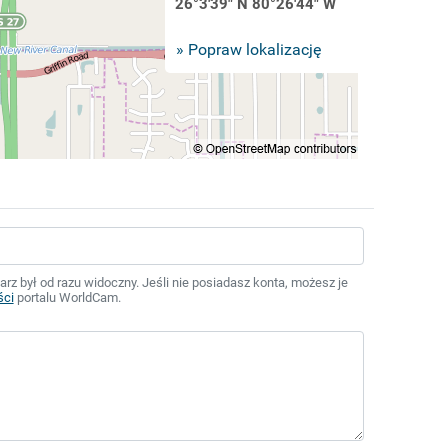
26°3'39" N 80°26'44" W
» Popraw lokalizację
z był od razu widoczny. Jeśli nie posiadasz konta, możesz je
ści
portalu WorldCam.