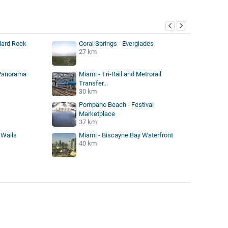
Hard Rock
Coral Springs - Everglades
27 km
Panorama
Miami - Tri-Rail and Metrorail
Transfer...
30 km
Pompano Beach - Festival
Marketplace
37 km
 Walls
Miami - Biscayne Bay Waterfront
40 km