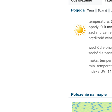
Odświeżanie
Prze
Pogoda
Teraz
Dzisiaj
temperatura:
opady:
0.0 m
zachmurzenie
prędkość wiat
wschód słońc
zachód słońc
maks. temper
min. temperat
Indeks UV:
11
Położenie na mapie