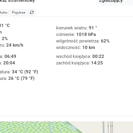
kaz strumieniowy
Zgłaszający
Jutro
Pojutrze
31 °C
kierunek wiatru:
91 °
m
ciśnienie:
1018 hPa
:
2%
wilgotność powietrza:
62%
ru:
24 km/h
widoczność:
10 km
a:
06:49
wschód księżyca:
00:22
a:
20:04
zachód księżyca:
14:25
atura:
34 °C (92 °F)
ura:
26 °C (79 °F)