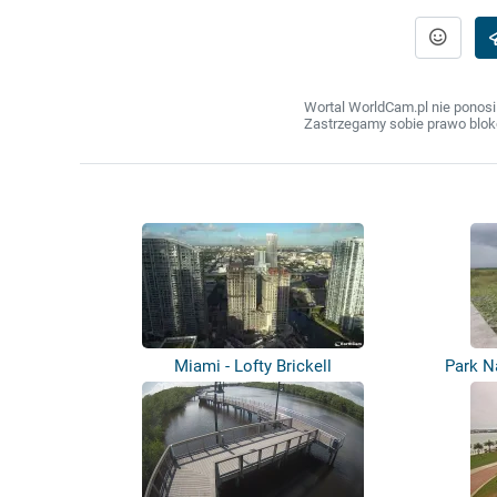
Wortal WorldCam.pl nie ponosi
Zastrzegamy sobie prawo bloko
Miami - Lofty Brickell
Park N