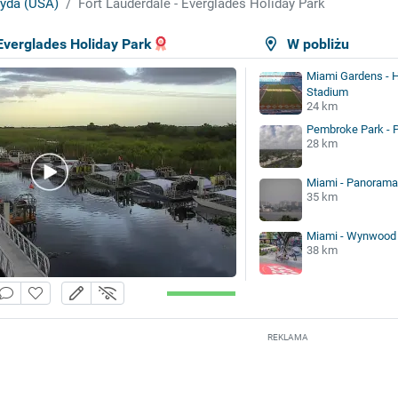
ryda (USA)
Fort Lauderdale - Everglades Holiday Park
Everglades Holiday Park
W pobliżu
Miami Gardens - 
Stadium
24 km
Pembroke Park - 
28 km
Miami - Panorama
35 km
Miami - Wynwood
38 km
REKLAMA