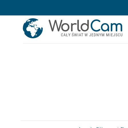
World
Cam
CAŁY ŚWIAT W JEDNYM MIEJSCU