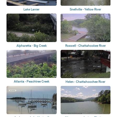
Lake Lanier
Snellville - Yellow River
Alpharetta - Big Creek
Roswell - Chattahookee River
Atlanta - Peachtree Creek
Helen - Chattahoochee River