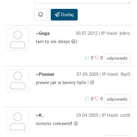
Dodaj
~Goga
30.07.2012
| IP Hash: b4rro
tam to sie dzieje 😃)
0
0
odpowiedz
~Pionner
07.05.2005
| IP Hash: fbyl5
prawie jak w bevery hylls ! 🤣
0
0
odpowiedz
~K..
29.04.2005
| IP Hash: csr0l
nonono ciekawie❗️ 😜