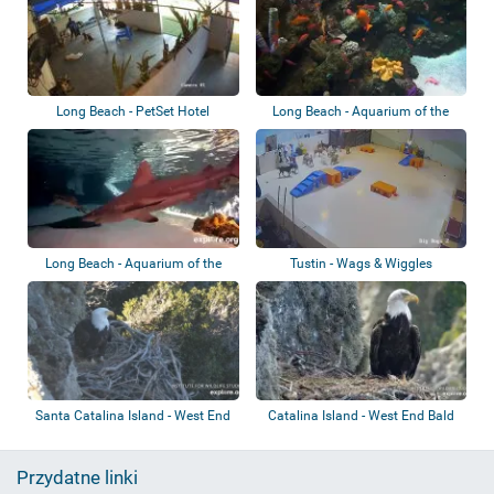
Long Beach - PetSet Hotel
Long Beach - Aquarium of the
Pacific
Long Beach - Aquarium of the
Tustin - Wags & Wiggles
Pacific - R...
Santa Catalina Island - West End
Catalina Island - West End Bald
Eagle Ne...
Przydatne linki