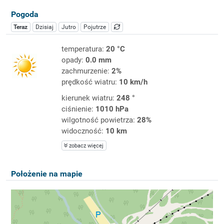
Pogoda
Teraz
Dzisiaj
Jutro
Pojutrze
temperatura:
20 °C
opady:
0.0 mm
zachmurzenie:
2%
prędkość wiatru:
10 km/h
kierunek wiatru:
248 °
ciśnienie:
1010 hPa
wilgotność powietrza:
28%
widoczność:
10 km
zobacz więcej
Położenie na mapie