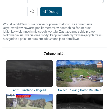
Dodaj
Wortal WorldCam.pl nie ponosi odpowiedzialności za komentarze
Użytkowników zawarte pod kamerami, w postach na forum oraz
jakichkolwiek innych miejscach wortalu. Zastrzegamy sobie prawo
blokowania, usuwania oraz modyfikacji komentarzy zawierających treści
niezgodne z polskim prawem lub uznane jako obraźliwe.
Zobacz także
Banff - Sunshine Village Ski
Golden - Kicking Horse Mountain
Resort