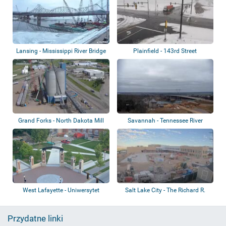
Lansing - Mississippi River Bridge
Plainfield - 143rd Street
Grand Forks - North Dakota Mill
Savannah - Tennessee River
Feed Mil...
West Lafayette - Uniwersytet
Salt Lake City - The Richard R.
Purdue
Steiner...
Przydatne linki