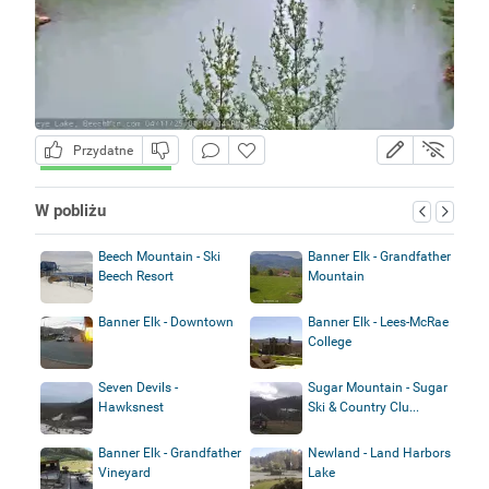
Przydatne
W pobliżu
Beech Mountain - Ski
Banner Elk - Grandfather
Beech Resort
Mountain
Banner Elk - Downtown
Banner Elk - Lees-McRae
College
Seven Devils -
Sugar Mountain - Sugar
Hawksnest
Ski & Country Clu...
Banner Elk - Grandfather
Newland - Land Harbors
Vineyard
Lake