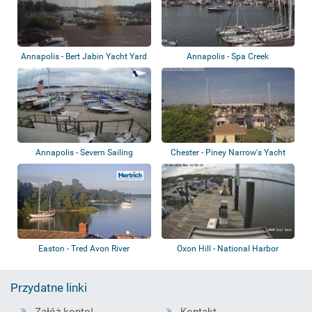
Annapolis - Bert Jabin Yacht Yard
Annapolis - Spa Creek
Annapolis - Severn Sailing
Chester - Piney Narrow's Yacht
Association
Haven
Easton - Tred Avon River
Oxon Hill - National Harbor
Marina
Przydatne linki
Załóż konto!
Kontakt