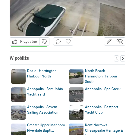
Przydatne
W pobliżu
Deale - Harrington
North Beach -
Harbour North
Harrington Harbour
South
Annapolis - Bert Jabin
Annapolis - Spa Creek
Yacht Yard
Annapolis - Severn
Annapolis - Eastport
Sailing Association
Yacht Club
Greater Upper Marlboro -
Kent Narrows -
Riverdale Bapti...
Chesapeake Heritage &