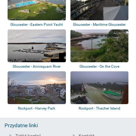
Gloucester - Eastern Point Yacht
Gloucester - Maritime Gloucester
Club
Gloucester - Annisquam River
Gloucester - On the Cove
Rockport - Harvey Park
Rockport - Thacher Island
Przydatne linki
Załóż konto!
Kontakt