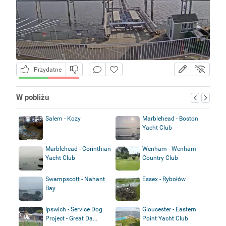
Przydatne
W pobliżu
Salem - Kozy
Marblehead - Boston
Yacht Club
Marblehead - Corinthian
Wenham - Wenham
Yacht Club
Country Club
Swampscott - Nahant
Essex - Rybołów
Bay
Ipswich - Service Dog
Gloucester - Eastern
Project - Great Da...
Point Yacht Club