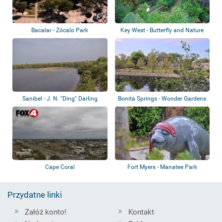
Bacalar - Zócalo Park
Key West - Butterfly and Nature
Conserva...
Sanibel - J. N. "Ding" Darling
Bonita Springs - Wonder Gardens
National...
Cape Coral
Fort Myers - Manatee Park
Przydatne linki
Załóż konto!
Kontakt