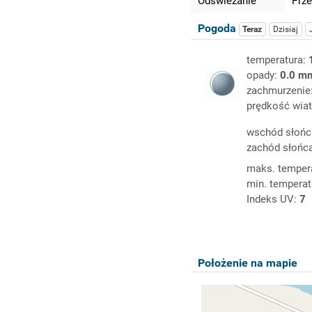
Odświeżanie
Prze
Pogoda
Teraz
Dzisiaj
temperatura:
opady:
0.0 m
zachmurzenie
prędkość wiat
wschód słońc
zachód słońc
maks. temper
min. temperat
Indeks UV:
7
Położenie na mapie