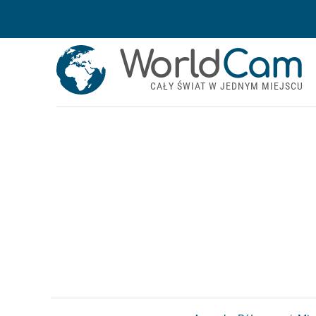
World
Cam
CAŁY ŚWIAT W JEDNYM MIEJSCU