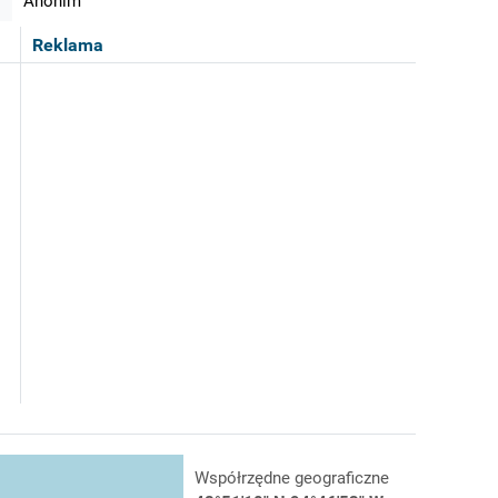
Anonim
Reklama
Współrzędne geograficzne