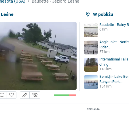
nesota (USA)
Baudette - Jezioro Leśne
o Leśne
W pobliżu
Baudette - Rainy R
6 km
Angle Inlet - Nort
Rider...
57 km
International Fall
ching
118 km
Bemidji - Lake Bem
Bunyan Park...
154 km
REKLAMA