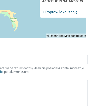
48°51'10" N 94°46'53" W
» Popraw lokalizację
z był od razu widoczny. Jeśli nie posiadasz konta, możesz je
ści
portalu WorldCam.