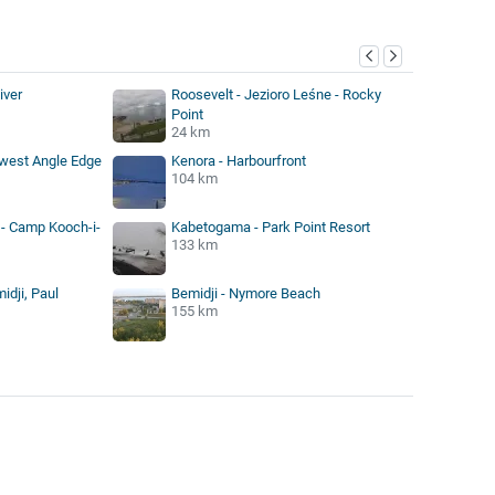
iver
Roosevelt - Jezioro Leśne - Rocky
Point
24 km
hwest Angle Edge
Kenora - Harbourfront
104 km
s - Camp Kooch-i-
Kabetogama - Park Point Resort
133 km
idji, Paul
Bemidji - Nymore Beach
155 km