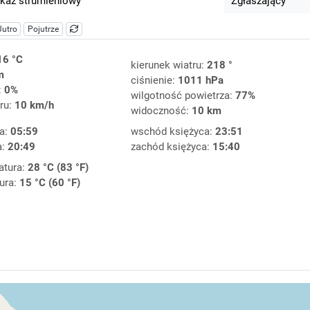
kaz strumieniowy
Zgłaszający
Jutro
Pojutrze
16 °C
kierunek wiatru:
218 °
m
ciśnienie:
1011 hPa
:
0%
wilgotność powietrza:
77%
ru:
10 km/h
widoczność:
10 km
a:
05:59
wschód księżyca:
23:51
a:
20:49
zachód księżyca:
15:40
atura:
28 °C (83 °F)
ura:
15 °C (60 °F)