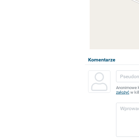
Komentarze
Anonimowe ko
założyć
w kil