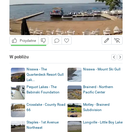
Przydatne
W pobliżu
Nisswa - The
Nisswa - Mount Ski Gull
Quarterdeck Resort Gull
Lak...
Pequot Lakes - The
Brainerd - Northern
Babinski Foundation
Pacific Center
Crosslake - County Road
Motley - Brainerd
66
Subdivision
Staples - 1st Avenue
Longville - Little Boy Lake
Northeast