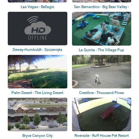
Las Vegas - Bellagio
San Bernardino - Big Bear Valley -
Conservatory
Bieli...
Dewey-Humboldt - Szczenięta
La Quinta - The Village Pup
Palm Desert - The Living Desert
Crestline - Thousand Pines
Zoo and...
Christian Cam...
Bryce Canyon City
Riverside - Ruff House Pet Resort