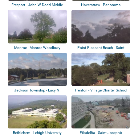
Freeport - John W Dodd Middle
Haverstraw - Panorama
School
Monroe - Monroe Woodbury
Point Pleasant Beach - Saint
Computer Center
Peter Schoo...
Jackson Township - Lucy N.
Trenton - Village Charter School
Holman Elemen...
Bethlehem - Lehigh University
Filadelfia - Saint Joseph’s