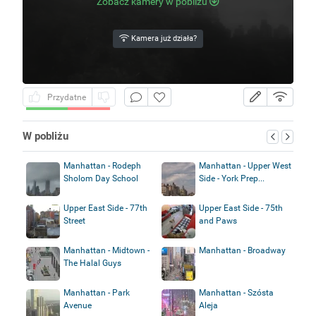
Zobacz kamery w pobliżu
Kamera już działa?
Przydatne
W pobliżu
Manhattan - Rodeph
Manhattan - Upper West
Sholom Day School
Side - York Prep...
Upper East Side - 77th
Upper East Side - 75th
Street
and Paws
Manhattan - Midtown -
Manhattan - Broadway
The Halal Guys
Manhattan - Park
Manhattan - Szósta
Avenue
Aleja