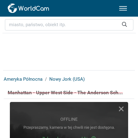
Ameryka Północna
Nowy Jork (USA)
Manhattan - Upper West Side - The Anderson Sch...
OFFLINE
Przepraszamy, kamera w tej chwili nie jest dostępna.