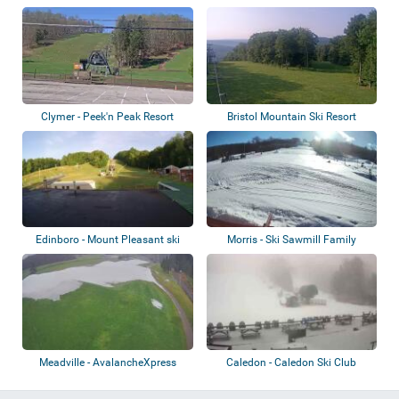
Resort
Sports
Clymer - Peek'n Peak Resort
Bristol Mountain Ski Resort
Edinboro - Mount Pleasant ski
Morris - Ski Sawmill Family
resort
Resort
Meadville - AvalancheXpress
Caledon - Caledon Ski Club
Snow Tubing