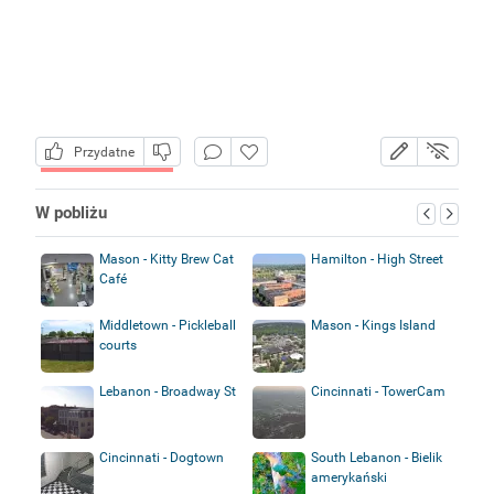
Przydatne
W pobliżu
Mason - Kitty Brew Cat
Hamilton - High Street
Café
Middletown - Pickleball
Mason - Kings Island
courts
Lebanon - Broadway St
Cincinnati - TowerCam
Cincinnati - Dogtown
South Lebanon - Bielik
amerykański