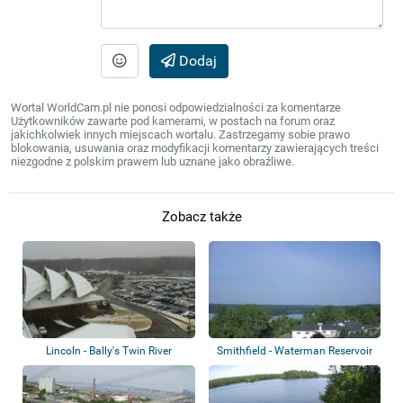
Dodaj
Wortal WorldCam.pl nie ponosi odpowiedzialności za komentarze
Użytkowników zawarte pod kamerami, w postach na forum oraz
jakichkolwiek innych miejscach wortalu. Zastrzegamy sobie prawo
blokowania, usuwania oraz modyfikacji komentarzy zawierających treści
niezgodne z polskim prawem lub uznane jako obraźliwe.
Zobacz także
Lincoln - Bally's Twin River
Smithfield - Waterman Reservoir
Lincoln