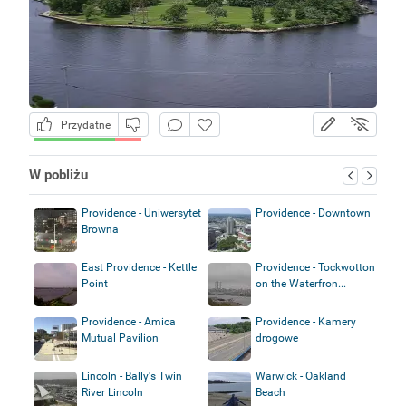
Przydatne
W pobliżu
Providence - Uniwersytet
Providence - Downtown
Browna
East Providence - Kettle
Providence - Tockwotton
Point
on the Waterfron...
Providence - Amica
Providence - Kamery
Mutual Pavilion
drogowe
Lincoln - Bally's Twin
Warwick - Oakland
River Lincoln
Beach