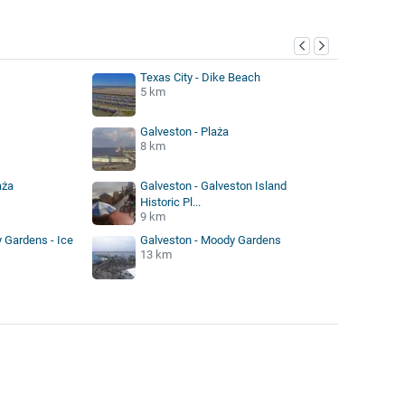
Texas City - Dike Beach
5 km
Galveston - Plaża
8 km
aża
Galveston - Galveston Island
Historic Pl...
9 km
 Gardens - Ice
Galveston - Moody Gardens
13 km