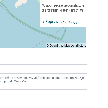
Współrzędne geograficzne
29°21'50" N 94°45'37" W
» Popraw lokalizację
z był od razu widoczny. Jeśli nie posiadasz konta, możesz je
ści
portalu WorldCam.