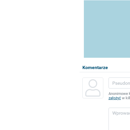
Komentarze
Anonimowe ko
założyć
w kil