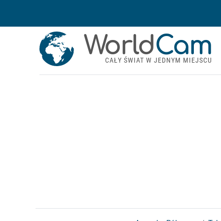
World
Cam
CAŁY ŚWIAT W JEDNYM MIEJSCU