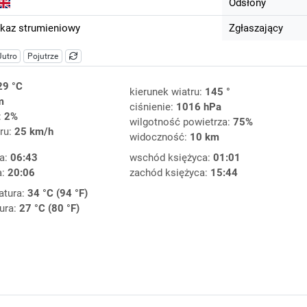
Odsłony
kaz strumieniowy
Zgłaszający
Jutro
Pojutrze
29 °C
kierunek wiatru:
145 °
m
ciśnienie:
1016 hPa
:
2%
wilgotność powietrza:
75%
ru:
25 km/h
widoczność:
10 km
a:
06:43
wschód księżyca:
01:01
a:
20:06
zachód księżyca:
15:44
atura:
34 °C (94 °F)
ura:
27 °C (80 °F)