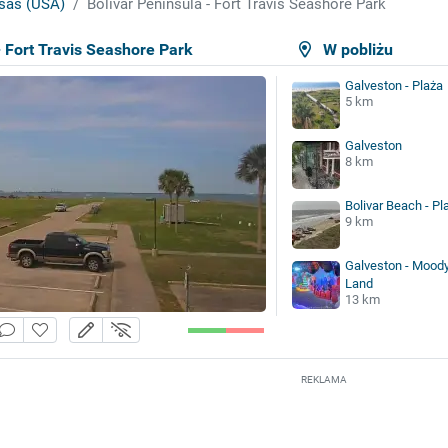
sas (USA)
Bolivar Peninsula - Fort Travis Seashore Park
- Fort Travis Seashore Park
W pobliżu
Galveston - Plaża
5 km
Galveston
8 km
Bolivar Beach - Pl
9 km
Galveston - Moody
Land
13 km
REKLAMA