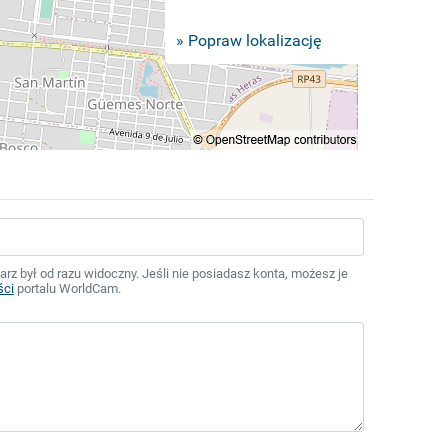
» Popraw lokalizację
z był od razu widoczny. Jeśli nie posiadasz konta, możesz je
ści
portalu WorldCam.