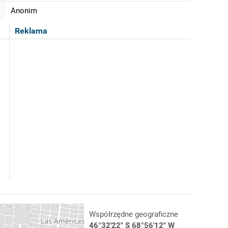
Anonim
Reklama
Współrzędne geograficzne
46°32'22" S 68°56'12" W