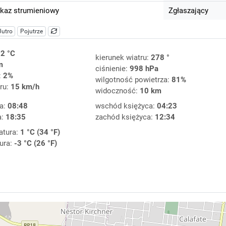
kaz strumieniowy
Zgłaszający
Jutro
Pojutrze
-2 °C
kierunek wiatru:
278 °
m
ciśnienie:
998 hPa
:
2%
wilgotność powietrza:
81%
ru:
15 km/h
widoczność:
10 km
a:
08:48
wschód księżyca:
04:23
a:
18:35
zachód księżyca:
12:34
atura:
1 °C (34 °F)
ura:
-3 °C (26 °F)