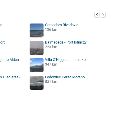
ża
Comodoro Rivadavia
136 km
ort
Balmaceda - Port lotniczy
223 km
rgento Aldea
Villa O'Higgins - Lotnisko
347 km
 Glaciares - El
Lodowiec Perito Moreno
531 km