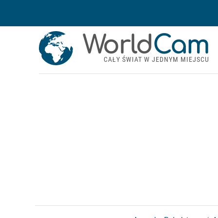
World
Cam
CAŁY ŚWIAT W JEDNYM MIEJSCU