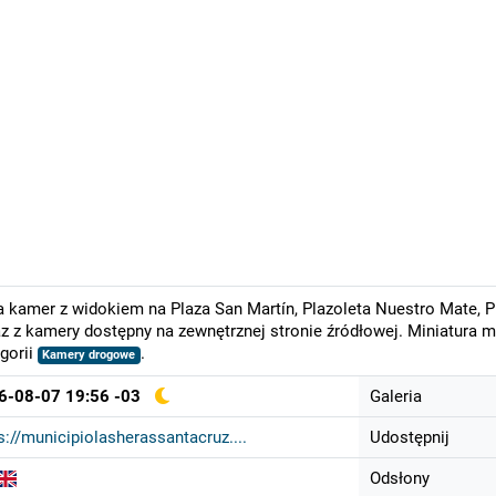
a kamer z widokiem na Plaza San Martín, Plazoleta Nuestro Mate, Pl
z z kamery dostępny na zewnętrznej stronie źródłowej. Miniatura 
gorii
.
Kamery drogowe
6-08-07 19:56 -03
Galeria
s://municipiolasherassantacruz....
Udostępnij
Odsłony