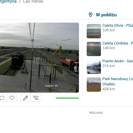
rgentyna
Las Heras
W pobliżu
Caleta Olivia - Pla
109 km
Caleta Córdoba - P
149 km
Puerto Aisén - Sa
316 km
Park Narodowy Los
Chaltén
428 km
REKLAMA