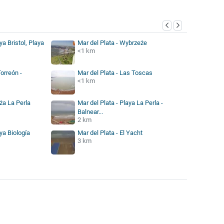
ya Bristol, Playa
Mar del Plata - Wybrzeże
<1 km
Torreón -
Mar del Plata - Las Toscas
<1 km
aża La Perla
Mar del Plata - Playa La Perla -
Balnear...
2 km
ya Biología
Mar del Plata - El Yacht
3 km