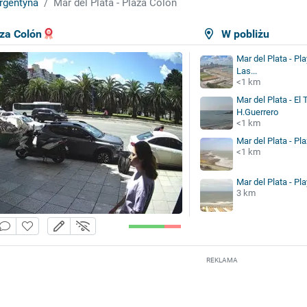
rgentyna
Mar del Plata - Plaza Colón
aza Colón
W pobliżu
Mar del Plata - Pla
Las...
<1 km
Mar del Plata - El 
H.Guerrero
<1 km
Mar del Plata - Pl
<1 km
Mar del Plata - Pla
3 km
REKLAMA