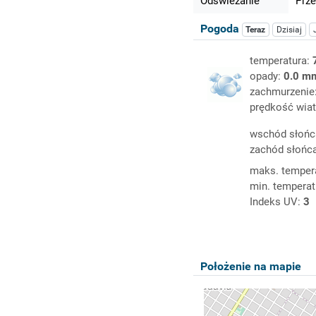
Odświeżanie
Prze
Pogoda
Teraz
Dzisiaj
temperatura:
opady:
0.0 m
zachmurzenie
prędkość wiat
wschód słońc
zachód słońc
maks. temper
min. temperat
Indeks UV:
3
Położenie na mapie