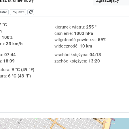
kaz strumieniowy
Zgłaszający
Jutro
Pojutrze
7 °C
kierunek wiatru:
255 °
m
ciśnienie:
1003 hPa
:
100%
wilgotność powietrza:
59%
ru:
33 km/h
widoczność:
10 km
a:
07:44
wschód księżyca:
04:13
a:
18:09
zachód księżyca:
13:20
atura:
9 °C (49 °F)
ura:
6 °C (43 °F)