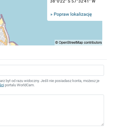
38°0'22" S 57°32'41" W
» Popraw lokalizację
z był od razu widoczny. Jeśli nie posiadasz konta, możesz je
ści
portalu WorldCam.