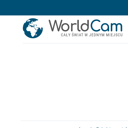
World
Cam
CAŁY ŚWIAT W JEDNYM MIEJSCU