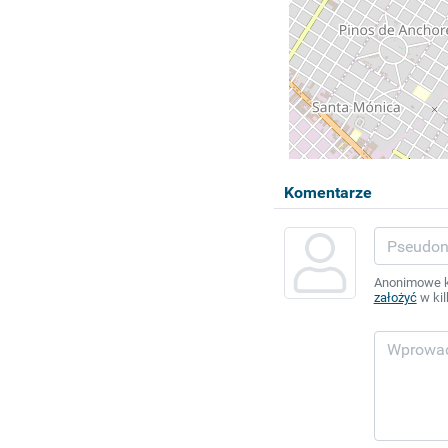
Komentarze
Anonimowe ko
założyć
w kil