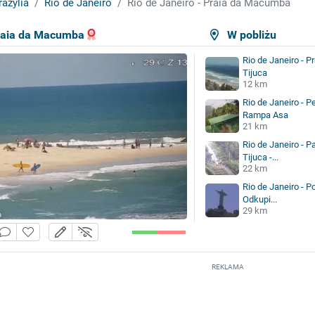
razylia
Rio de Janeiro
Rio de Janeiro - Praia da Macumba
Praia da Macumba
W pobliżu
Rio de Janeiro - P
Tijuca
12 km
Rio de Janeiro - P
Rampa Asa
21 km
Rio de Janeiro - 
Tijuca -...
22 km
Rio de Janeiro - 
Odkupi...
29 km
REKLAMA