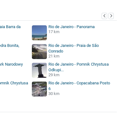
raia Barra da
Rio de Janeiro - Panorama
17 km
edra Bonita,
Rio de Janeiro - Praia de São
Conrado
21 km
Park Narodowy
Rio de Janeiro - Pomnik Chrystusa
Odkupi...
29 km
Pomnik Chrystusa
Rio de Janeiro - Copacabana Posto
6
30 km