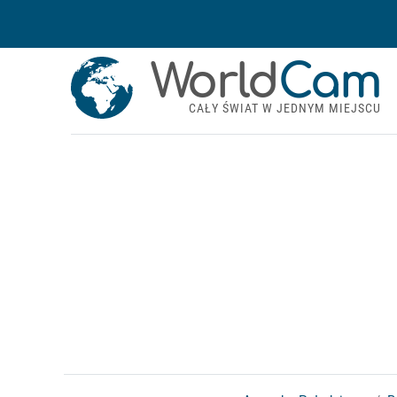
World
Cam
CAŁY ŚWIAT W JEDNYM MIEJSCU