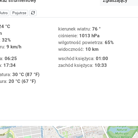
kaz strumieniowy
Zgłaszający
Jutro
Pojutrze
24 °C
kierunek wiatru:
76 °
m
ciśnienie:
1013 hPa
:
32%
wilgotność powietrza:
65%
ru:
9 km/h
widoczność:
10 km
a:
06:25
wschód księżyca:
01:00
a:
17:34
zachód księżyca:
10:33
atura:
30 °C (87 °F)
ura:
20 °C (67 °F)