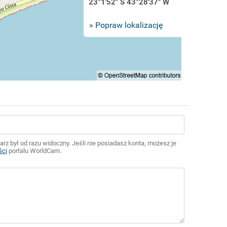
23°1'52" S 43°28'37" W
» Popraw lokalizację
z był od razu widoczny. Jeśli nie posiadasz konta, możesz je
ści
portalu WorldCam.