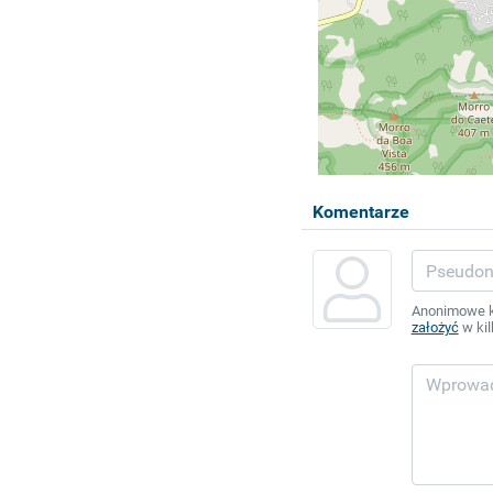
Komentarze
Anonimowe ko
założyć
w kil