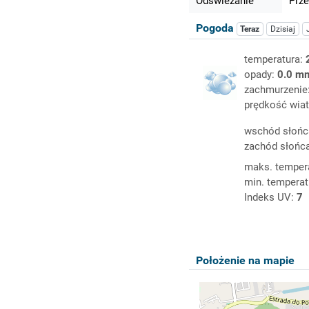
Odświeżanie
Prze
Pogoda
Teraz
Dzisiaj
temperatura:
opady:
0.0 m
zachmurzenie
prędkość wiat
wschód słońc
zachód słońc
maks. temper
min. temperat
Indeks UV:
7
Położenie na mapie