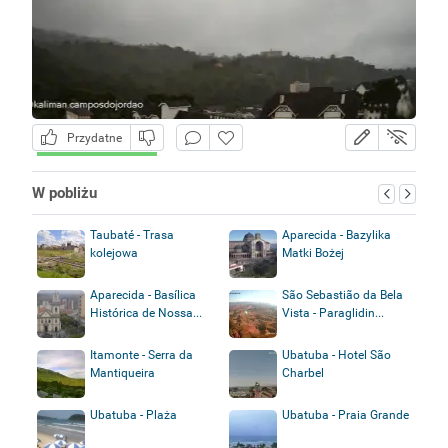
Przydatne
W pobliżu
Taubaté - Trasa
Aparecida - Bazylika
kolejowa
Matki Bożej
Aparecida - Basílica
São Sebastião da Bela
Histórica de Nossa...
Vista - Paraglidin...
Itamonte - Serra da
Ubatuba - Hotel São
Mantiqueira
Charbel
Ubatuba - Plaża
Ubatuba - Praia Grande