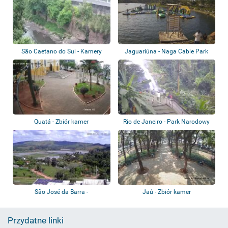
São Caetano do Sul - Kamery
Jaguariúna - Naga Cable Park
przeciwpowod...
Quatá - Zbiór kamer
Rio de Janeiro - Park Narodowy
Tijuca -...
São José da Barra -
Jaú - Zbiór kamer
Hydroelektrownia Fur...
Przydatne linki