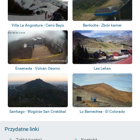
Villa La Angostura - Cerro Bayo
Bariloche - Zbiór kamer
Ski Reso...
Ensenada - Volcán Osorno
Las Leñas
Centro de Monta...
Santiago - Wzgórze San Cristóbal
Lo Barnechea - El Colorado
Przydatne linki
Załóż konto!
Kontakt