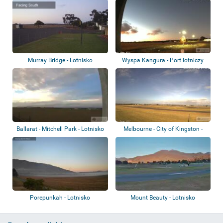
Gawler
Holdfast Mo...
Murray Bridge - Lotnisko
Wyspa Kangura - Port lotniczy
Kingscote
Ballarat - Mitchell Park - Lotnisko
Melbourne - City of Kingston -
Moorabbin...
Porepunkah - Lotnisko
Mount Beauty - Lotnisko