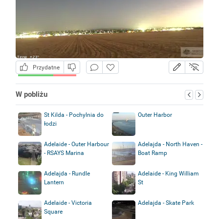
Przydatne
W pobliżu
St Kilda - Pochylnia do
Outer Harbor
łodzi
Adelaide - Outer Harbour
Adelajda - North Haven -
- RSAYS Marina
Boat Ramp
Adelajda - Rundle
Adelaide - King William
Lantern
St
Adelaide - Victoria
Adelajda - Skate Park
Square