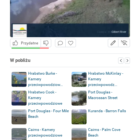
Przydatne
W pobliżu
Hrabstwo Burke -
Hrabstwo McKinlay -
Kamery
Kamery
przeciwpowodziow...
przeciwpowodz...
Hrabstwo Cook -
Port Douglas -
Kamery
Macrossan Street
przeciwpowodziowe
Port Douglas - Four Mile
Kuranda - Barron Falls
Beach
Cairns - Kamery
Cairns - Palm Cove
przeciwpowodziowe
Beach