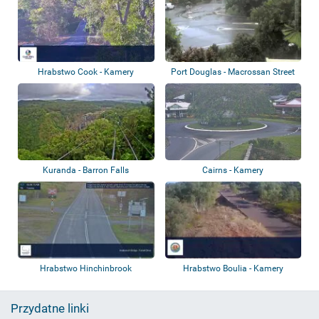
Hrabstwo Cook - Kamery
Port Douglas - Macrossan Street
przeciwpowodziowe
Kuranda - Barron Falls
Cairns - Kamery
przeciwpowodziowe
Hrabstwo Hinchinbrook
Hrabstwo Boulia - Kamery
przeciwpowodzio...
Przydatne linki