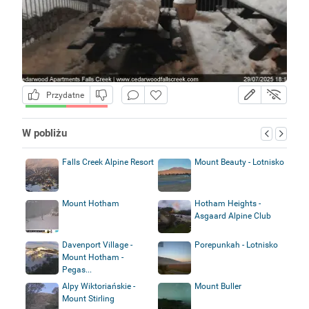
Przydatne
W pobliżu
Falls Creek Alpine Resort
Mount Beauty - Lotnisko
Mount Hotham
Hotham Heights -
Asgaard Alpine Club
Davenport Village -
Porepunkah - Lotnisko
Mount Hotham -
Pegas...
Alpy Wiktoriańskie -
Mount Buller
Mount Stirling