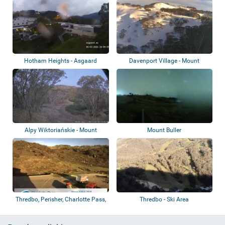
Hotham Heights - Asgaard
Davenport Village - Mount
Alpine Club
Hotham - Pegas...
Alpy Wiktoriańskie - Mount
Mount Buller
Stirling
Thredbo, Perisher, Charlotte Pass,
Thredbo - Ski Area
Selwy...