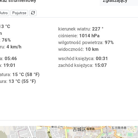
kaz strumieniowy
Zgłaszający
Jutro
Pojutrze
13 °C
kierunek wiatru:
227 °
m
ciśnienie:
1014 hPa
:
76%
wilgotność powietrza:
97%
ru:
4 km/h
widoczność:
10 km
a:
05:46
wschód księżyca:
00:31
a:
19:01
zachód księżyca:
15:07
atura:
15 °C (58 °F)
ura:
13 °C (55 °F)