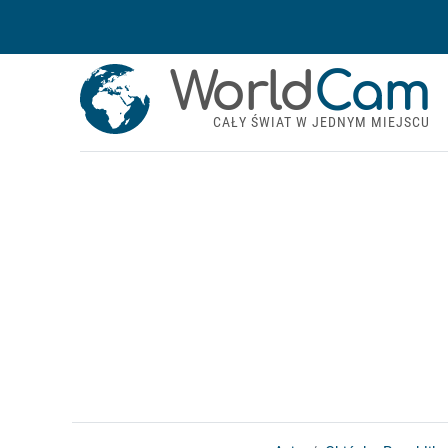
World
Cam
CAŁY ŚWIAT W JEDNYM MIEJSCU