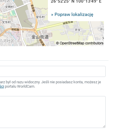
26°52'25" N 100°13'49" E
» Popraw lokalizację
z był od razu widoczny. Jeśli nie posiadasz konta, możesz je
ści
portalu WorldCam.