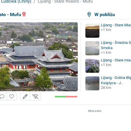
 Ludowa (Chiny)
Lijiang - Stare miasto - Mufu
asto - Mufu
W pobliżu
Lijiang - Stare Mia
<1 km
Lijiang - Śnieżna
Smoka
<1 km
Lijiang - Stare mi
<1 km
Lijiang - Dolina B
Księżyca - J...
28 km
REKLAMA