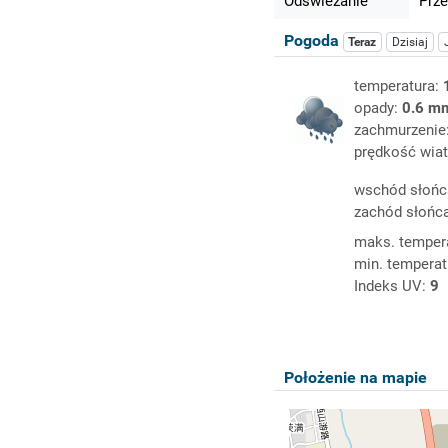
Odświeżanie
Prze
Pogoda
Teraz
Dzisiaj
temperatura:
opady:
0.6 m
zachmurzenie
prędkość wiat
wschód słońc
zachód słońc
maks. temper
min. temperat
Indeks UV:
9
Położenie na mapie