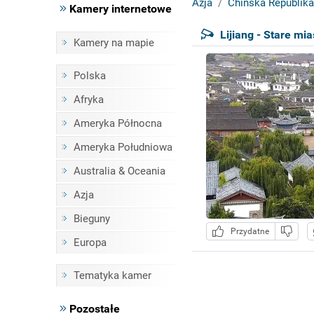
Azja
Chińska Republika
Kamery internetowe
Lijiang - Stare mi
Kamery na mapie
Polska
Afryka
Ameryka Północna
Ameryka Południowa
Australia & Oceania
Azja
Bieguny
Przydatne
Europa
Tematyka kamer
Pozostałe