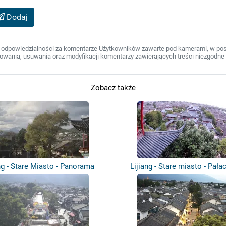
Dodaj
 odpowiedzialności za komentarze Użytkowników zawarte pod kamerami, w post
wania, usuwania oraz modyfikacji komentarzy zawierających treści niezgodne 
Zobacz także
ng - Stare Miasto - Panorama
Lijiang - Stare miasto - Pała