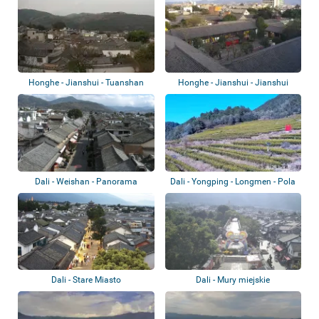
Honghe - Jianshui - Tuanshan
Honghe - Jianshui - Jianshui
School Exam...
Dali - Weishan - Panorama
Dali - Yongping - Longmen - Pola
herbaci...
Dali - Stare Miasto
Dali - Mury miejskie