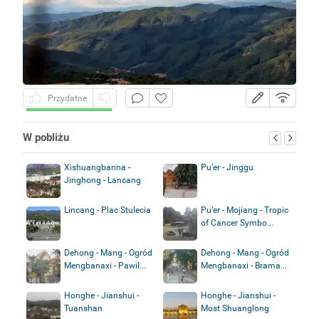
Przydatne
W pobliżu
Xishuangbanna -
Pu’er - Jinggu
Jinghong - Lancang
Lincang - Plac Stulecia
Pu’er - Mojiang - Tropic
of Cancer Symbo...
Dehong - Mang - Ogród
Dehong - Mang - Ogród
Mengbanaxi - Pawil...
Mengbanaxi - Brama...
Honghe - Jianshui -
Honghe - Jianshui -
Tuanshan
Most Shuanglong