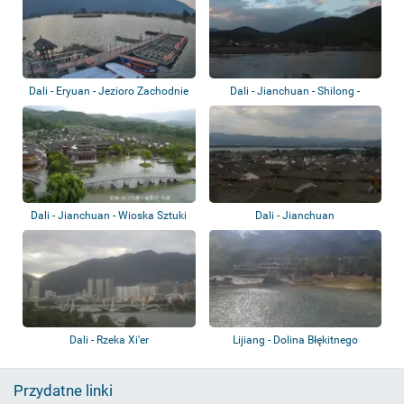
Dali - Eryuan - Jezioro Zachodnie
Dali - Jianchuan - Shilong -
Zbiornik wo...
Dali - Jianchuan - Wioska Sztuki
Dali - Jianchuan
Rzeźby...
Dali - Rzeka Xi'er
Lijiang - Dolina Błękitnego
Księżyca - J...
Przydatne linki