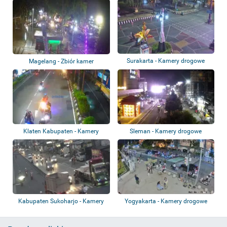
Pos
Surakarta - Kamery drogowe
Magelang - Zbiór kamer
Klaten Kabupaten - Kamery
Sleman - Kamery drogowe
drogowe
Kabupaten Sukoharjo - Kamery
Yogyakarta - Kamery drogowe
drogowe