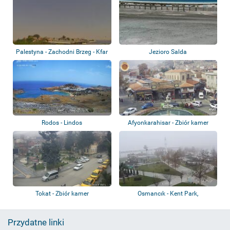
Palestyna - Zachodni Brzeg - Kfar
Jezioro Salda
HaOran...
Rodos - Lindos
Afyonkarahisar - Zbiór kamer
Tokat - Zbiór kamer
Osmancık - Kent Park,
Koyunbaba Köprüsü
Przydatne linki