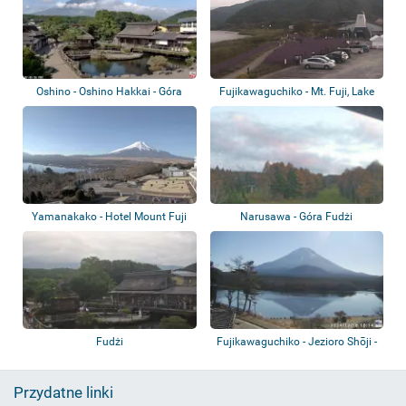
Oshino - Oshino Hakkai - Góra
Fujikawaguchiko - Mt. Fuji, Lake
Fuji
Kawaguc...
Yamanakako - Hotel Mount Fuji
Narusawa - Góra Fudżi
Fudżi
Fujikawaguchiko - Jezioro Shōji -
Góra F...
Przydatne linki