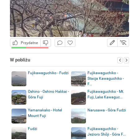
Przydatne
W pobliżu
Fujikawaguchiko - Fudżi
Fujikawaguchiko -
Stacja Kawaguchiko -
F...
Oshino - Oshino Hakkai -
Fujikawaguchiko - Mt.
Góra Fuji
Fuji, Lake Kawaguc...
Yamanakako - Hotel
Narusawa - Góra Fudżi
Mount Fuji
Fudżi
Fujikawaguchiko -
Jezioro Shōji - Góra F...