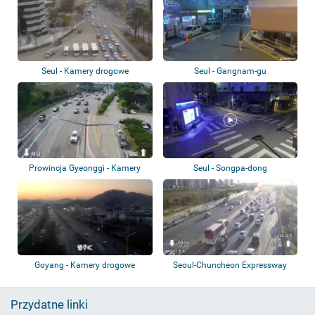
Seul - Kamery drogowe
Seul - Gangnam-gu
Prowincja Gyeonggi - Kamery
Seul - Songpa-dong
drogowe
Goyang - Kamery drogowe
Seoul-Chuncheon Expressway
Przydatne linki