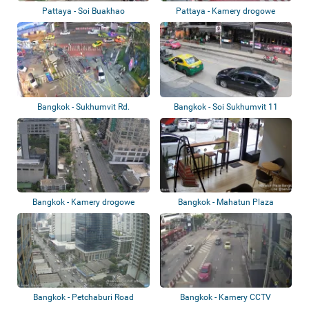
Pattaya - Soi Buakhao
Pattaya - Kamery drogowe
Bangkok - Sukhumvit Rd.
Bangkok - Soi Sukhumvit 11
Bangkok - Kamery drogowe
Bangkok - Mahatun Plaza
Bangkok - Petchaburi Road
Bangkok - Kamery CCTV