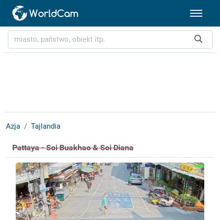
Azja
Tajlandia
Pattaya - Soi Buakhao & Soi Diana