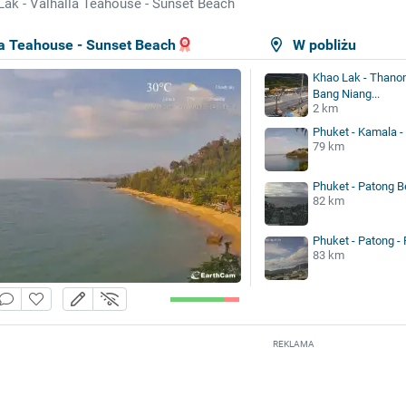
Lak - Valhalla Teahouse - Sunset Beach
la Teahouse - Sunset Beach
W pobliżu
Khao Lak - Thano
Bang Niang...
2 km
Phuket - Kamala -
79 km
Phuket - Patong 
82 km
Phuket - Patong -
83 km
REKLAMA