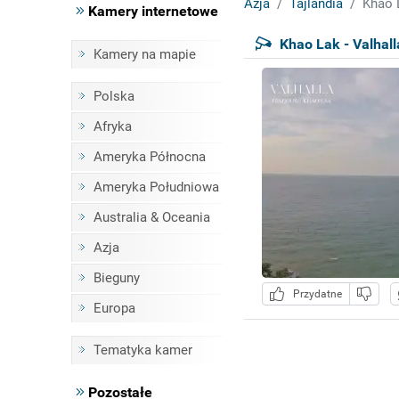
Azja
Tajlandia
Khao 
Kamery internetowe
Khao Lak - Valhal
Kamery na mapie
Polska
Afryka
Ameryka Północna
Ameryka Południowa
Australia & Oceania
Azja
Bieguny
Przydatne
Europa
Tematyka kamer
Pozostałe