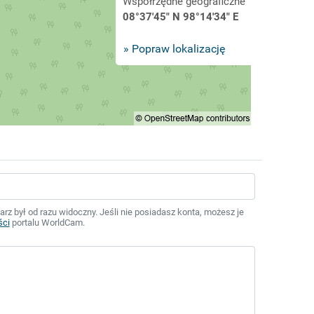
Współrzędne geograficzne
08°37'45" N 98°14'34" E
» Popraw lokalizację
z był od razu widoczny. Jeśli nie posiadasz konta, możesz je
ści
portalu WorldCam.