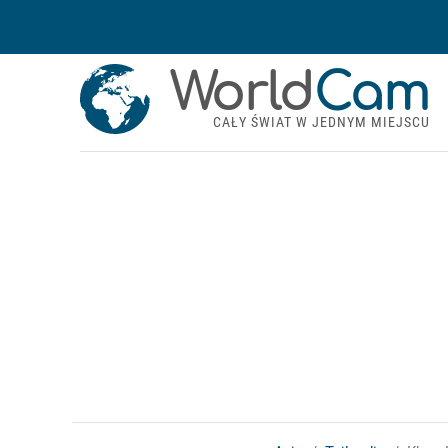
World
Cam
CAŁY ŚWIAT W JEDNYM MIEJSCU