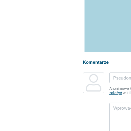
Komentarze
Anonimowe ko
założyć
w kil