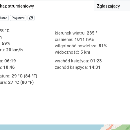
kaz strumieniowy
Zgłaszający
Jutro
Pojutrze
28 °C
kierunek wiatru:
235 °
m
ciśnienie:
1011 hPa
:
59%
wilgotność powietrza:
81%
ru:
20 km/h
widoczność:
5 km
a:
06:19
wschód księżyca:
01:23
a:
18:46
zachód księżyca:
14:31
atura:
29 °C (84 °F)
ura:
27 °C (80 °F)