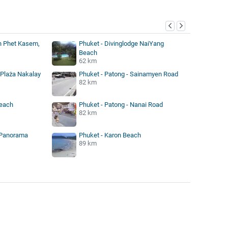
n Phet Kasem,
Phuket - Divinglodge NaiYang
Beach
62 km
 Plaża Nakalay
Phuket - Patong - Sainamyen Road
82 km
Beach
Phuket - Patong - Nanai Road
82 km
 Panorama
Phuket - Karon Beach
89 km