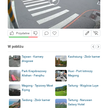
Przydatne
W pobliżu
Tajwan - Kamery
Kaohsiung - Zbiór kamer
drogowe
Park Krajobrazowy
Huxi - Port lotniczy
Alishan - Fenqihu
Magong
Magong - Tęczowy Most
Taitung - Wzgórza Luye
Xiying
Taidong - Zbiór kamer
Taitung - Naruwan
Galaxy Hotel