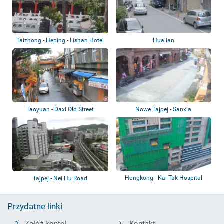
Taizhong - Heping - Lishan Hotel
Hualian
Taoyuan - Daxi Old Street
Nowe Tajpej - Sanxia
Hongkong - Kai Tak Hospital
Tajpej - Nei Hu Road
Przydatne linki
Załóż konto!
Kontakt