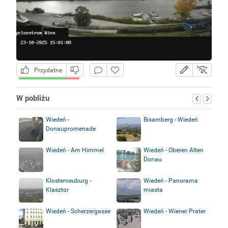
Przydatne
W pobliżu
Wiedeń -
Bisamberg - Wiedeń
Donaupromenade
Wiedeń - Am Himmel
Wiedeń - Oberen Alten
Donau
Klosterneuburg -
Wiedeń - Panorama
Klasztor
miasta
Wiedeń - Scherzergasse
Wiedeń - Wiener Prater