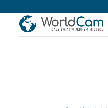
World
Cam
CAŁY ŚWIAT W JEDNYM MIEJSCU