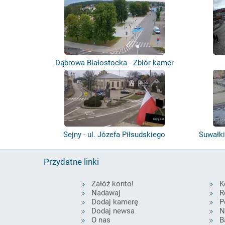
Dąbrowa Białostocka - Zbiór kamer
Sejny - ul. Józefa Piłsudskiego
Suwałki
Przydatne linki
Załóż konto!
K
Nadawaj
R
Dodaj kamerę
P
Dodaj newsa
N
O nas
B