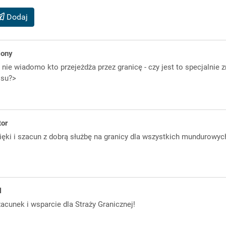
Dodaj
iony
, nie wiadomo kto przejeżdża przez granicę - czy jest to specjalni
isu?>
or
ięki i szacun z dobrą służbę na granicy dla wszystkich mundurowyc
l
acunek i wsparcie dla Straży Granicznej!