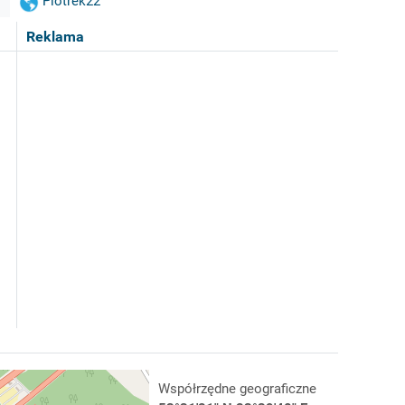
Piotrek22
Reklama
Współrzędne geograficzne