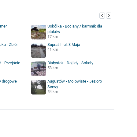
amer
Sokółka - Bociany / karmnik dla
ptaków
17 km
ka - Zbiór
Supraśl - ul. 3 Maja
41 km
 - Przejście
Białystok - Dojlidy - Sokoły
53 km
y drogowe
Augustów - Mołowiste - Jezioro
Serwy
54 km