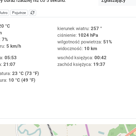
 obraz rzadziej niż co 5 sekund.
Zgłaszający
Jutro
Pojutrze
20 °C
kierunek wiatru:
257 °
m
ciśnienie:
1024 hPa
:
7%
wilgotność powietrza:
51%
ru:
5 km/h
widoczność:
10 km
a:
05:53
wschód księżyca:
00:42
a:
21:07
zachód księżyca:
19:37
atura:
23 °C (73 °F)
ura:
10 °C (49 °F)