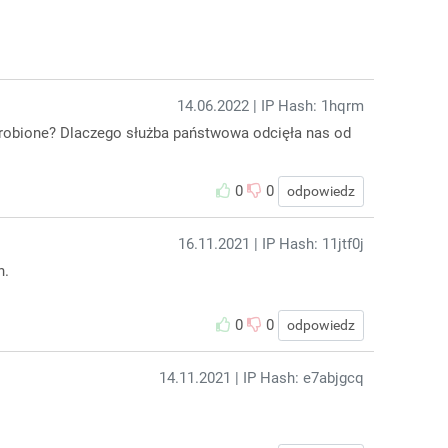
14.06.2022
| IP Hash: 1hqrm
e zrobione? Dlaczego służba państwowa odcięła nas od
0
0
odpowiedz
16.11.2021
| IP Hash: 11jtf0j
h.
0
0
odpowiedz
14.11.2021
| IP Hash: e7abjgcq