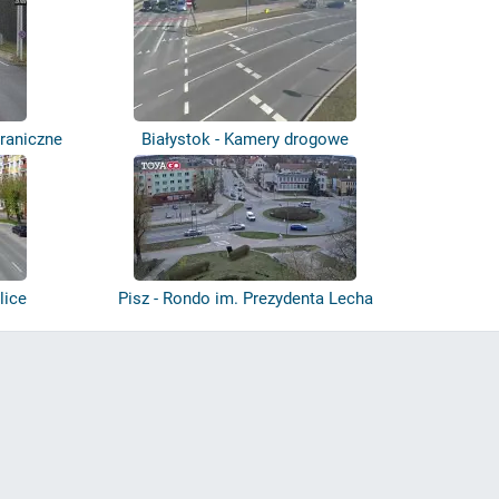
graniczne
Białystok - Kamery drogowe
lice
Pisz - Rondo im. Prezydenta Lecha
Kaczyń...