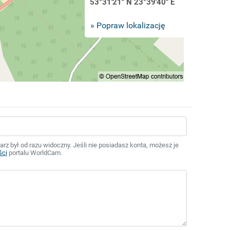
53°31'21" N 23°39'40" E
» Popraw lokalizację
z był od razu widoczny. Jeśli nie posiadasz konta, możesz je
ści
portalu WorldCam.