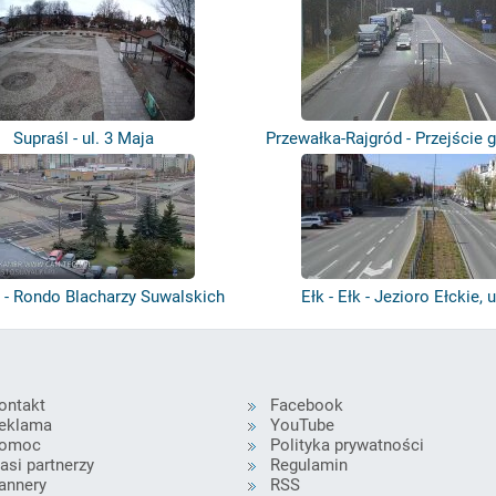
Supraśl - ul. 3 Maja
Przewałka-Rajgród - Przejście 
 - Rondo Blacharzy Suwalskich
Ełk - Ełk - Jezioro Ełckie, u
ontakt
Facebook
eklama
YouTube
omoc
Polityka prywatności
asi partnerzy
Regulamin
annery
RSS