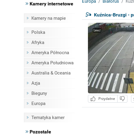
Europa
Białoruś
Kuźn
Kamery internetowe
Kuźnica-Bruzgi - p
Kamery na mapie
Polska
Afryka
Ameryka Północna
Ameryka Południowa
Australia & Oceania
Azja
Bieguny
Przydatne
Europa
Tematyka kamer
Pozostałe