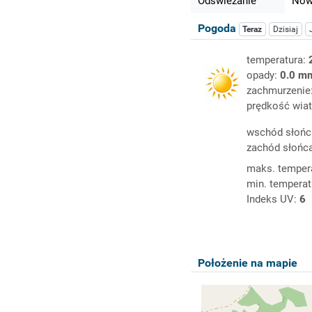
Odświeżanie
Nowy
Pogoda
Teraz
Dzisiaj
temperatura:
opady:
0.0 m
zachmurzenie
prędkość wiat
wschód słońc
zachód słońc
maks. temper
min. temperat
Indeks UV:
6
Położenie na mapie