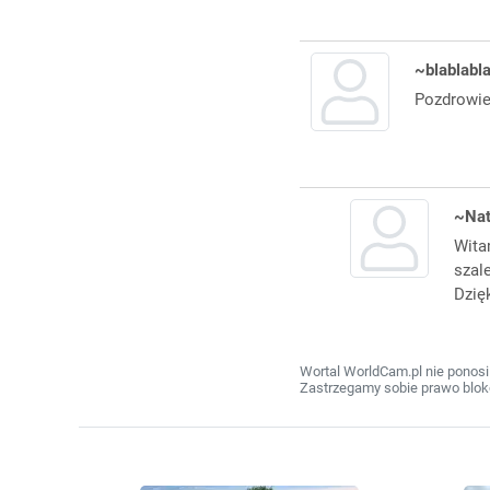
~blablabl
Pozdrowie
~Na
Wita
szale
Dzię
Wortal WorldCam.pl nie ponosi
Zastrzegamy sobie prawo bloko