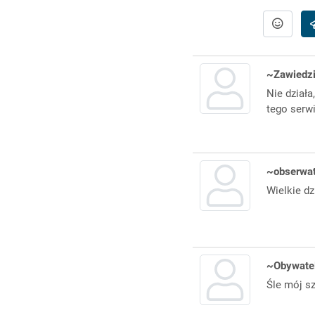
~Zawiedz
Nie działa
tego serw
~obserwat
Wielkie dz
~Obywate
Śle mój sz