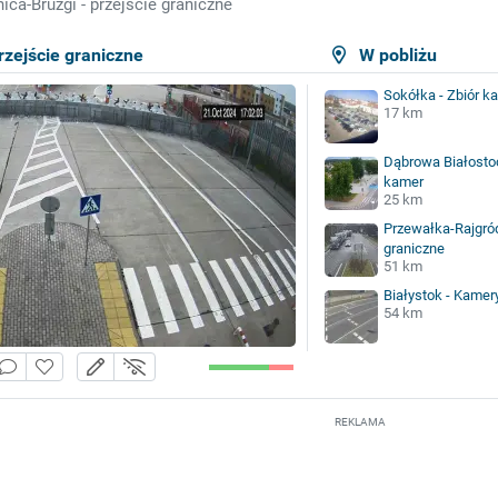
ica-Bruzgi - przejście graniczne
rzejście graniczne
W pobliżu
Sokółka - Zbiór k
17 km
Dąbrowa Białostoc
kamer
25 km
Przewałka-Rajgród
graniczne
51 km
Białystok - Kamer
54 km
REKLAMA