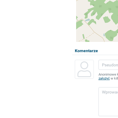
Komentarze
Anonimowe ko
założyć
w kil